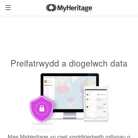
Preifatrwydd a diogelwch data
Mae MyHeritage yn cael ymddiriedaeth miliynau o