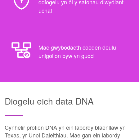
ddiogelu yn ôl y safonau diwydiant
uchaf
Mae gwybodaeth coeden deulu
unigolion byw yn gudd
Diogelu eich data DNA
Cynhelir profion DNA yn ein labordy blaenllaw yn
Texas, yr Unol Daleithiau. Mae gan ein labordy