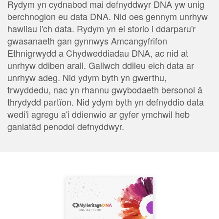
Rydym yn cydnabod mai defnyddwyr DNA yw unig
berchnogion eu data DNA. Nid oes gennym unrhyw
hawliau i'ch data. Rydym yn ei storio i ddarparu'r
gwasanaeth gan gynnwys Amcangyfrifon
Ethnigrwydd a Chydweddiadau DNA, ac nid at
unrhyw ddiben arall. Gallwch ddileu eich data ar
unrhyw adeg. Nid ydym byth yn gwerthu,
trwyddedu, nac yn rhannu gwybodaeth bersonol â
thrydydd partïon. Nid ydym byth yn defnyddio data
wedi'i agregu a'i ddienwio ar gyfer ymchwil heb
ganiatâd penodol defnyddwyr.