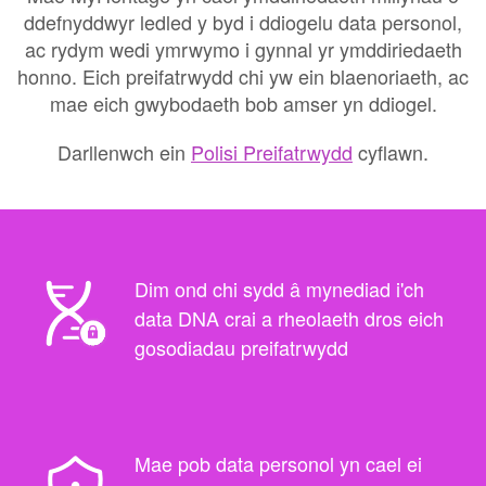
ddefnyddwyr ledled y byd i ddiogelu data personol,
ac rydym wedi ymrwymo i gynnal yr ymddiriedaeth
honno. Eich preifatrwydd chi yw ein blaenoriaeth, ac
mae eich gwybodaeth bob amser yn ddiogel.
Darllenwch ein
Polisi Preifatrwydd
cyflawn.
Dim ond chi sydd â mynediad i'ch
data DNA crai a rheolaeth dros eich
gosodiadau preifatrwydd
Mae pob data personol yn cael ei