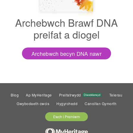
Archebwch Brawf DNA
preifat a diogel
Archebwch becyn DNA nawr
Blog
Ap MyHeritage
Preifatrwydd
Telerau
Diweddarwyd
Gwybodaeth cwcis
Hygyrchedd
Canolfan Gymorth
Ewch i Premiwm