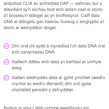
ardystiad CLIA ac achrediad CAP — safonau aur y
diwydiant sy'n sicrhau bod eich data'n cael ei storio
a'i brosesu'n ddiogel ac yn broffesiynol. Caiff data
DNA ei ddiogelu gan haenau lluosog o amgryptio a'i
storio ar weinyddion diogel.
Dim ond chi sydd â mynediad i'ch data DNA crai
a'ch canlyniadau DNA
Gallwch ddileu eich data yn barhaol ar unrhyw
adeg
Gallwn ddefnyddio data ar gyfer ymchwil (wedi'u
crynhoi ac wedi'u dienwoli) dim ond gyda
chaniatâd penodol y defnyddiwr
Rydym ni yma i ateb unrhyw gwestiynau am