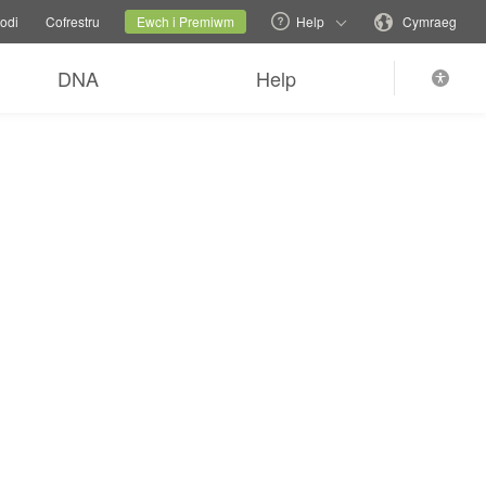
eulu
Safle presennol
Newid iaith
odi
Cofrestru
Ewch i Premiwm
Help
Cymraeg
DNA
Help