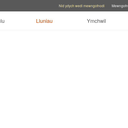
Opsiynau cyfrif
Opsiynau cymorth
Newid safle t
Nid ydych wedi mewngofnodi
Mewngofn
lu
Lluniau
Ymchwil