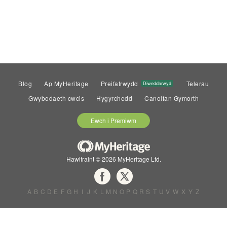
Blog
Ap MyHeritage
Preifatrwydd
Telerau
Diweddarwyd
Gwybodaeth cwcis
Hygyrchedd
Canolfan Gymorth
Ewch i Premiwm
Hawlfraint © 2026 MyHeritage Ltd.
A
B
C
D
E
F
G
H
I
J
K
L
M
N
O
P
Q
R
S
T
U
V
W
X
Y
Z