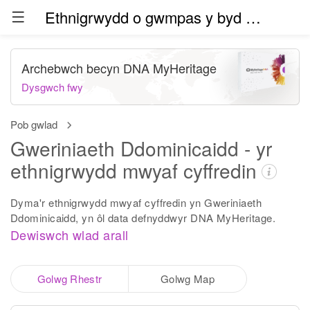
Ethnigrwydd o gwmpas y byd (beta)
Archebwch becyn DNA MyHeritage
Dysgwch fwy
Pob gwlad
Gweriniaeth Ddominicaidd - yr
ethnigrwydd mwyaf cyffredin
Dyma'r ethnigrwydd mwyaf cyffredin yn Gweriniaeth
Ddominicaidd, yn ôl data defnyddwyr DNA MyHeritage.
Dewiswch wlad arall
Golwg Rhestr
Golwg Map