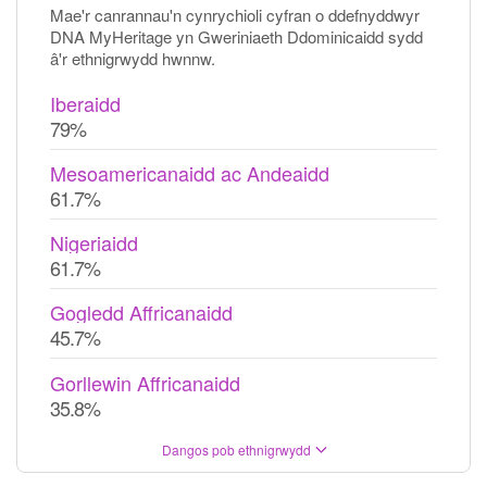
Mae'r canrannau'n cynrychioli cyfran o ddefnyddwyr
DNA MyHeritage yn Gweriniaeth Ddominicaidd sydd
â'r ethnigrwydd hwnnw.
Iberaidd
79%
Mesoamericanaidd ac Andeaidd
61.7%
Nigeriaidd
61.7%
Gogledd Affricanaidd
45.7%
Gorllewin Affricanaidd
35.8%
Dangos pob ethnigrwydd