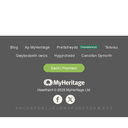
Blog
Ap MyHeritage
Preifatrwydd
Telerau
Diweddarwyd
Gwybodaeth cwcis
Hygyrchedd
Canolfan Gymorth
Ewch i Premiwm
Hawlfraint © 2026 MyHeritage Ltd.
A
B
C
D
E
F
G
H
I
J
K
L
M
N
O
P
Q
R
S
T
U
V
W
X
Y
Z