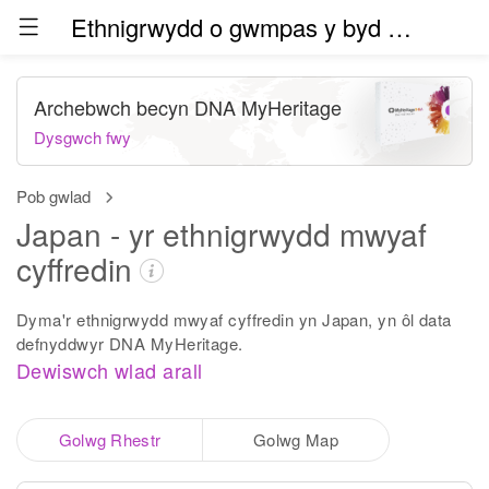
Ethnigrwydd o gwmpas y byd (beta)
Archebwch becyn DNA MyHeritage
Dysgwch fwy
Pob gwlad
Japan - yr ethnigrwydd mwyaf
cyffredin
Dyma'r ethnigrwydd mwyaf cyffredin yn Japan, yn ôl data
defnyddwyr DNA MyHeritage.
Dewiswch wlad arall
Golwg Rhestr
Golwg Map