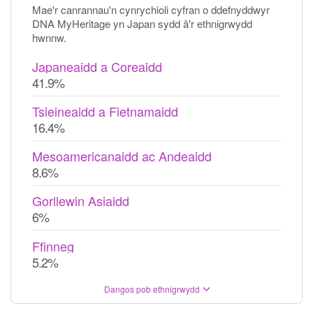
Mae'r canrannau'n cynrychioli cyfran o ddefnyddwyr
DNA MyHeritage yn Japan sydd â'r ethnigrwydd
hwnnw.
Japaneaidd a Coreaidd
41.9%
Tsieineaidd a Fietnamaidd
16.4%
Mesoamericanaidd ac Andeaidd
8.6%
Gorllewin Asiaidd
6%
Ffinneg
5.2%
Dangos pob ethnigrwydd