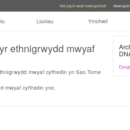
Opsiynau cyfrif
Opsiynau cymorth
Newid safle t
Nid ydych wedi mewngofnodi
Mewngofn
lu
Lluniau
Ymchwil
 yr ethnigrwydd mwyaf
Arc
DNA
Dysg
 ethnigrwydd mwyaf cyffredin yn Sao Tome
dd mwyaf cyffredin yno.