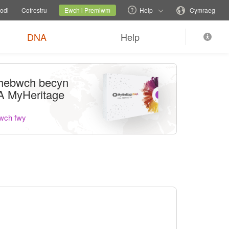
eulu
Safle presennol
Newid iaith
odi
Cofrestru
Ewch i Premiwm
Help
Cymraeg
DNA
Help
hebwch becyn
 MyHeritage
wch fwy