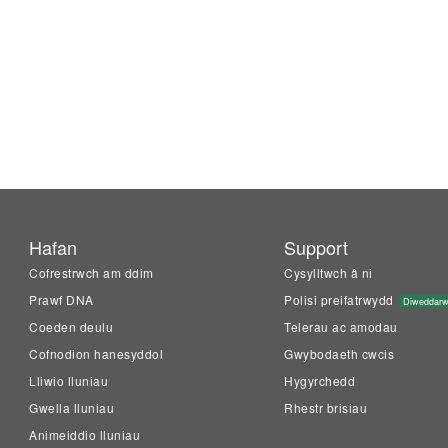
Hafan
Support
Cofrestrwch am ddim
Cysylltwch â ni
Prawf DNA
Polisi preifatrwydd
Diweddar
Coeden deulu
Telerau ac amodau
Cofnodion hanesyddol
Gwybodaeth cwcis
Lliwio lluniau
Hygyrchedd
Gwella lluniau
Rhestr brisiau
Animeiddio lluniau