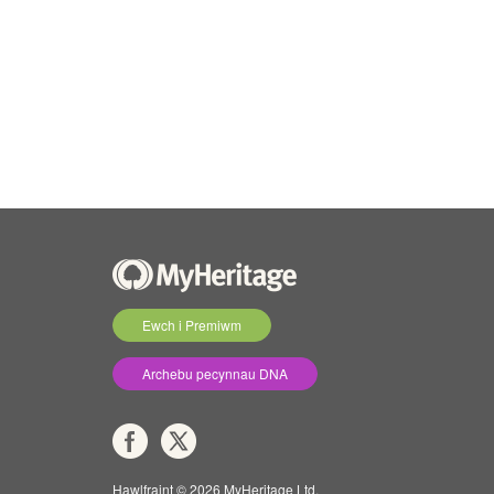
Ewch i Premiwm
Archebu pecynnau DNA
Hawlfraint © 2026 MyHeritage Ltd.