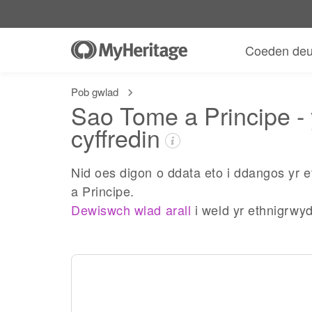
Coeden deu
Pob gwlad
Sao Tome a Principe -
cyffredin
Nid oes digon o ddata eto i ddangos yr
a Principe.
Dewiswch wlad arall
i weld yr ethnigrwy