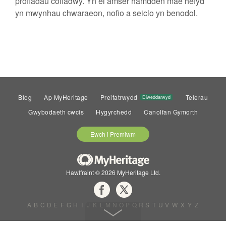
profiadau cofiadwy. Yn ei amser hamdden mae hefyd
yn mwynhau chwaraeon, nofio a seiclo yn benodol.
Blog
Ap MyHeritage
Preifatrwydd
Telerau
Diweddarwyd
Gwybodaeth cwcis
Hygyrchedd
Canolfan Gymorth
Ewch i Premiwm
Hawlfraint © 2026 MyHeritage Ltd.
A
B
C
D
E
F
G
H
I
J
K
L
M
N
O
P
Q
R
S
T
U
V
W
X
Y
Z