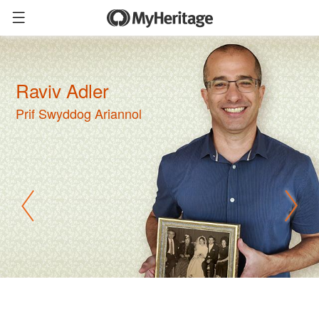
Raviv Adler
Prif Swyddog Ariannol