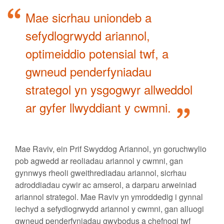
Mae sicrhau uniondeb a
sefydlogrwydd ariannol,
optimeiddio potensial twf, a
gwneud penderfyniadau
strategol yn ysgogwyr allweddol
ar gyfer llwyddiant y cwmni.
Mae Raviv, ein Prif Swyddog Ariannol, yn goruchwylio
pob agwedd ar reoliadau ariannol y cwmni, gan
gynnwys rheoli gweithrediadau ariannol, sicrhau
adroddiadau cywir ac amserol, a darparu arweiniad
ariannol strategol. Mae Raviv yn ymroddedig i gynnal
iechyd a sefydlogrwydd ariannol y cwmni, gan alluogi
gwneud penderfyniadau gwybodus a chefnogi twf