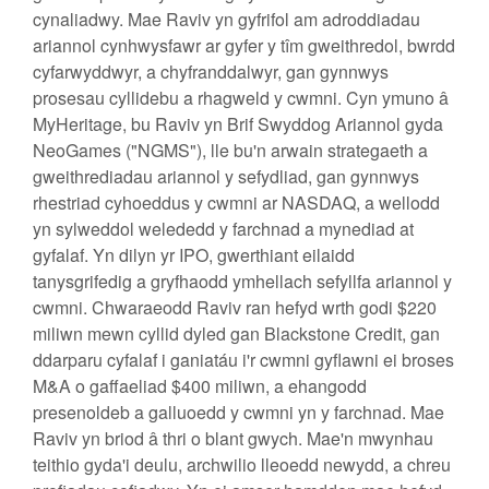
cynaliadwy. Mae Raviv yn gyfrifol am adroddiadau
ariannol cynhwysfawr ar gyfer y tîm gweithredol, bwrdd
cyfarwyddwyr, a chyfranddalwyr, gan gynnwys
prosesau cyllidebu a rhagweld y cwmni. Cyn ymuno â
MyHeritage, bu Raviv yn Brif Swyddog Ariannol gyda
NeoGames ("NGMS"), lle bu'n arwain strategaeth a
gweithrediadau ariannol y sefydliad, gan gynnwys
rhestriad cyhoeddus y cwmni ar NASDAQ, a wellodd
yn sylweddol welededd y farchnad a mynediad at
gyfalaf. Yn dilyn yr IPO, gwerthiant eilaidd
tanysgrifedig a gryfhaodd ymhellach sefyllfa ariannol y
cwmni. Chwaraeodd Raviv ran hefyd wrth godi $220
miliwn mewn cyllid dyled gan Blackstone Credit, gan
ddarparu cyfalaf i ganiatáu i'r cwmni gyflawni ei broses
M&A o gaffaeliad $400 miliwn, a ehangodd
presenoldeb a galluoedd y cwmni yn y farchnad. Mae
Raviv yn briod â thri o blant gwych. Mae'n mwynhau
teithio gyda'i deulu, archwilio lleoedd newydd, a chreu